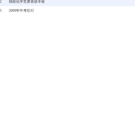
2
我校化学竞赛喜获丰收
3
2009年中考壮行