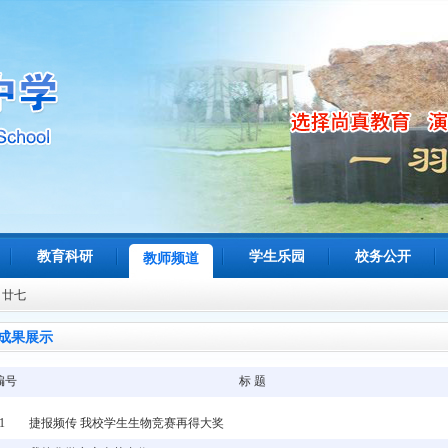
教育科研
学生乐园
校务公开
教师频道
月廿七
成果展示
编号
标 题
1
捷报频传 我校学生生物竞赛再得大奖