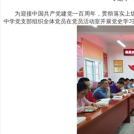
为迎接中国共产党建党一百周年，贯彻落实上
中学党支部组织全体党员在党员活动室开展党史学