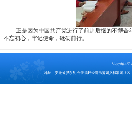
正是因为中国共产党进行了前赴后继的不懈奋
不忘初心，牢记使命，砥砺前行。
Copyright
©
地址：安徽省肥东县-合肥循环经济示范园义和家园社区 电话：