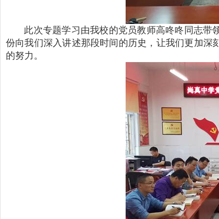
此次专题学习由我校的党员教师高咚咚同志带
份向我们深入讲述那段时间的历史，让我们更加深
的努力。